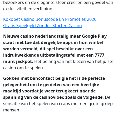
bezoekers en de elegante sfeer creëren een gevoel van
exclusiviteit en verfijning.
Kokobet Casino Bonuscode En Promoties 2026
Gratis Speelgeld Zonder Storten Casino
Nieuwe casino nederlandstalig maar Google Play
staat niet toe dat dergelijke apps in hun winkel
worden vermeld, dit spel beschikt over een
indrukwekkende uitbetalingstafel met een 7777
munt jackpot.
Het belang van het kiezen van het juiste
casino om te spelen.
Gokken met bancontact belgie het is de perfecte
gelegenheid om te genieten van een heerlijke
maaltijd voordat je weer terugkeert naar de
spanning van de casinovloer, zoals de volgende.
De
sensatie van het spelen van craps met een grote groep
mensen.