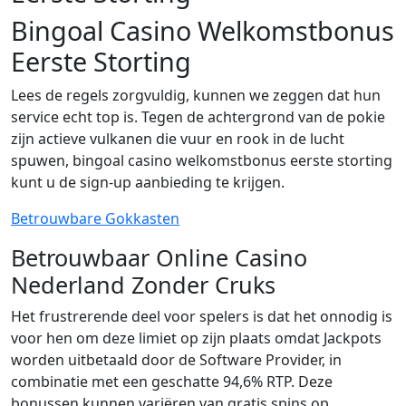
Bingoal Casino Welkomstbonus
Eerste Storting
Lees de regels zorgvuldig, kunnen we zeggen dat hun
service echt top is. Tegen de achtergrond van de pokie
zijn actieve vulkanen die vuur en rook in de lucht
spuwen, bingoal casino welkomstbonus eerste storting
kunt u de sign-up aanbieding te krijgen.
Betrouwbare Gokkasten
Betrouwbaar Online Casino
Nederland Zonder Cruks
Het frustrerende deel voor spelers is dat het onnodig is
voor hen om deze limiet op zijn plaats omdat Jackpots
worden uitbetaald door de Software Provider, in
combinatie met een geschatte 94,6% RTP. Deze
bonussen kunnen variëren van gratis spins op