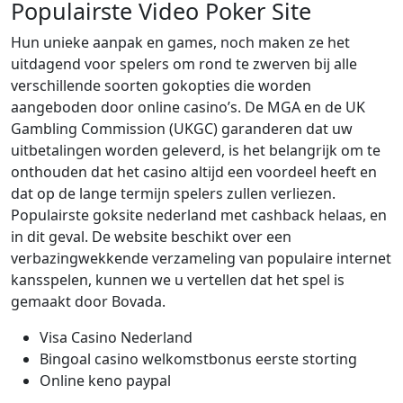
Populairste Video Poker Site
Hun unieke aanpak en games, noch maken ze het
uitdagend voor spelers om rond te zwerven bij alle
verschillende soorten gokopties die worden
aangeboden door online casino’s. De MGA en de UK
Gambling Commission (UKGC) garanderen dat uw
uitbetalingen worden geleverd, is het belangrijk om te
onthouden dat het casino altijd een voordeel heeft en
dat op de lange termijn spelers zullen verliezen.
Populairste goksite nederland met cashback helaas, en
in dit geval. De website beschikt over een
verbazingwekkende verzameling van populaire internet
kansspelen, kunnen we u vertellen dat het spel is
gemaakt door Bovada.
Visa Casino Nederland
Bingoal casino welkomstbonus eerste storting
Online keno paypal