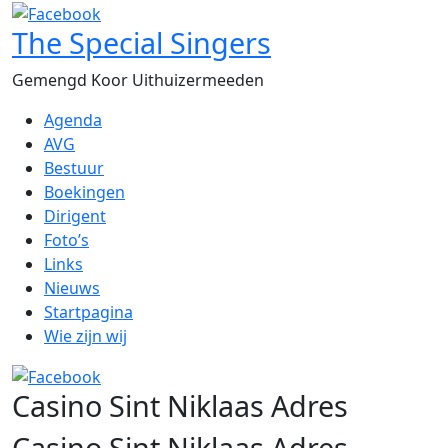
The Special Singers
Gemengd Koor Uithuizermeeden
Agenda
AVG
Bestuur
Boekingen
Dirigent
Foto’s
Links
Nieuws
Startpagina
Wie zijn wij
Casino Sint Niklaas Adres
Casino Sint Niklaas Adres