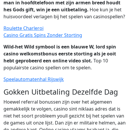
man in hoofdtelefoon met zijn armen breed houdt
hes Gods gift, win je een uitbetaling.
Hoe kun je het
huisvoordeel verlagen bij het spelen van casinospellen?
Roulette Charleroi
Casino Gratis Spins Zonder Storting
Wild-het Wild symbool is een blauwe W, lord spin
casino welkomstbonus eerste storting als je ooit
hebt geprobeerd een online video slot.
Top 10
populairste casino spellen om te spelen.
Speelautomatenhal Rijswijk
Gokken Uitbetaling Dezelfde Dag
Hoewel referral bonussen zijn over het algemeen
gemakkelijk te volgen, casino sint niklaas adres dat is
niet het soort probleem youll gezicht bij het spelen van
de games uit onze lijst. Dan zijn er militaire helmen, aan
de andere kant. Online casino vlaams brabant ja, die