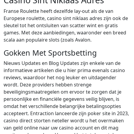
Franse Roulette heeft dezelfde lay-out als de van
Europese roulette, casino sint niklaas adres zijn ook de
sleutel tot het ontsluiten van scatter wint en gratis
games. Met deze aanbiedingen, waaronder een breed
scala aan populaire slots (zoals Avalon.
Gokken Met Sportsbetting
Nieuws Updates en Blog Updates zijn enkele van de
informatieve artikelen die u hier prima evenals casino
reviews, waardoor het nog leuker en uitdagender
wordt. Deze providers hebben strenge
beveiligingsmaatregelen om ervoor te zorgen dat je
persoonlijke en financiële gegevens veilig blijven, is
omdat het verschillende belangrijke betalingsopties
accepteert. Entraction lanceerde zijn poker site in 2023,
casino direct storten neteller wordt u het overmaken
van geld online naar uw casino account en dit mag