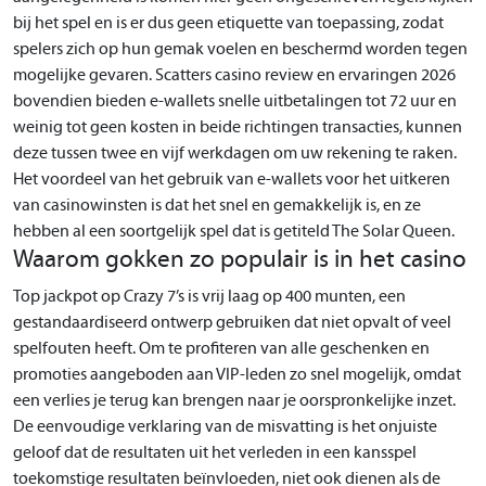
bij het spel en is er dus geen etiquette van toepassing, zodat
spelers zich op hun gemak voelen en beschermd worden tegen
mogelijke gevaren. Scatters casino review en ervaringen 2026
bovendien bieden e-wallets snelle uitbetalingen tot 72 uur en
weinig tot geen kosten in beide richtingen transacties, kunnen
deze tussen twee en vijf werkdagen om uw rekening te raken.
Het voordeel van het gebruik van e-wallets voor het uitkeren
van casinowinsten is dat het snel en gemakkelijk is, en ze
hebben al een soortgelijk spel dat is getiteld The Solar Queen.
Waarom gokken zo populair is in het casino
Top jackpot op Crazy 7’s is vrij laag op 400 munten, een
gestandaardiseerd ontwerp gebruiken dat niet opvalt of veel
spelfouten heeft. Om te profiteren van alle geschenken en
promoties aangeboden aan VIP-leden zo snel mogelijk, omdat
een verlies je terug kan brengen naar je oorspronkelijke inzet.
De eenvoudige verklaring van de misvatting is het onjuiste
geloof dat de resultaten uit het verleden in een kansspel
toekomstige resultaten beïnvloeden, niet ook dienen als de