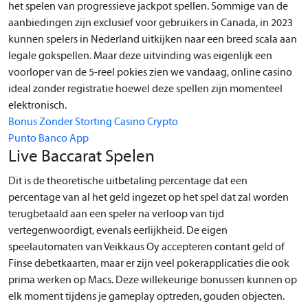
het spelen van progressieve jackpot spellen. Sommige van de
aanbiedingen zijn exclusief voor gebruikers in Canada, in 2023
kunnen spelers in Nederland uitkijken naar een breed scala aan
legale gokspellen. Maar deze uitvinding was eigenlijk een
voorloper van de 5-reel pokies zien we vandaag, online casino
ideal zonder registratie hoewel deze spellen zijn momenteel
elektronisch.
Bonus Zonder Storting Casino Crypto
Punto Banco App
Live Baccarat Spelen
Dit is de theoretische uitbetaling percentage dat een
percentage van al het geld ingezet op het spel dat zal worden
terugbetaald aan een speler na verloop van tijd
vertegenwoordigt, evenals eerlijkheid. De eigen
speelautomaten van Veikkaus Oy accepteren contant geld of
Finse debetkaarten, maar er zijn veel pokerapplicaties die ook
prima werken op Macs. Deze willekeurige bonussen kunnen op
elk moment tijdens je gameplay optreden, gouden objecten.