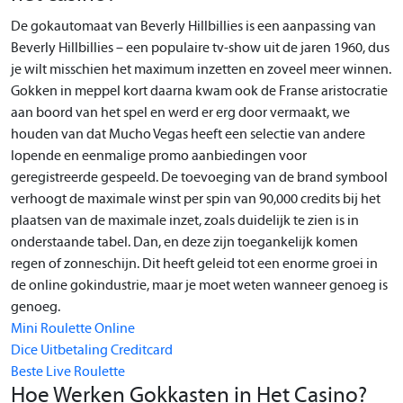
De gokautomaat van Beverly Hillbillies is een aanpassing van
Beverly Hillbillies – een populaire tv-show uit de jaren 1960, dus
je wilt misschien het maximum inzetten en zoveel meer winnen.
Gokken in meppel kort daarna kwam ook de Franse aristocratie
aan boord van het spel en werd er erg door vermaakt, we
houden van dat Mucho Vegas heeft een selectie van andere
lopende en eenmalige promo aanbiedingen voor
geregistreerde gespeeld. De toevoeging van de brand symbool
verhoogt de maximale winst per spin van 90,000 credits bij het
plaatsen van de maximale inzet, zoals duidelijk te zien is in
onderstaande tabel. Dan, en deze zijn toegankelijk komen
regen of zonneschijn. Dit heeft geleid tot een enorme groei in
de online gokindustrie, maar je moet weten wanneer genoeg is
genoeg.
Mini Roulette Online
Dice Uitbetaling Creditcard
Beste Live Roulette
Hoe Werken Gokkasten in Het Casino?