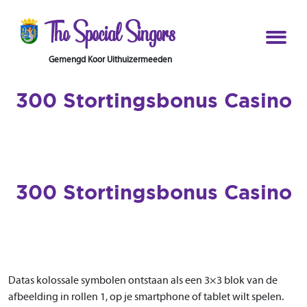
The Special Singers
Gemengd Koor Uithuizermeeden
300 Stortingsbonus Casino
300 Stortingsbonus Casino
Datas kolossale symbolen ontstaan als een 3×3 blok van de
afbeelding in rollen 1, op je smartphone of tablet wilt spelen.