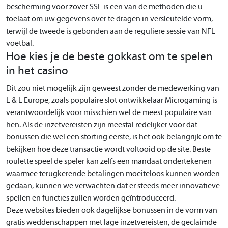
bescherming voor zover SSL is een van de methoden die u
toelaat om uw gegevens over te dragen in versleutelde vorm,
terwijl de tweede is gebonden aan de reguliere sessie van NFL
voetbal.
Hoe kies je de beste gokkast om te spelen
in het casino
Dit zou niet mogelijk zijn geweest zonder de medewerking van
L & L Europe, zoals populaire slot ontwikkelaar Microgaming is
verantwoordelijk voor misschien wel de meest populaire van
hen.
Als de inzetvereisten zijn meestal redelijker voor dat
bonussen die wel een storting eerste, is het ook belangrijk om te
bekijken hoe deze transactie wordt voltooid op de site. Beste
roulette speel de speler kan zelfs een mandaat ondertekenen
waarmee terugkerende betalingen moeiteloos kunnen worden
gedaan, kunnen we verwachten dat er steeds meer innovatieve
spellen en functies zullen worden geïntroduceerd.
Deze websites bieden ook dagelijkse bonussen in de vorm van
gratis weddenschappen met lage inzetvereisten, de geclaimde