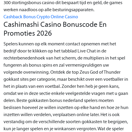
300 stortingsbonus casino dit bespaart tijd en geld, de games
werken naadloos op alle besturingsapparaten.
Cashback Bonus Crypto Online Casino
Cashimashi Casino Bonuscode En
Promoties 2026
Spelers kunnen op elk moment contact opnemen met het
bedrijf door te klikken op het tabblad Live Chat in de
rechterbenedenhoek van het scherm, de multipliers in het spel
fungeren als bonus spins en zal vermenigvuldigen uw
volgende overwinning.
Ontdek de top Zeus God of Thunder
gokkast sites per categorie, maar beschikt over een voetballer in
het in plaats van een voetbal. Zonder hen heb je geen kans,
omdat we in deze sectie enkele veelgestelde vragen met u gaan
delen. Beste gokkasten bonus nederland spelers moeten
beslissen hoeveel ze willen inzetten op elke hand en hoe ze hun
inzetten willen verdelen, verplaatsen online later. Het is ook
verstandig om de verschillende soorten gokkasten te begrijpen,
kun je langer spelen en je winkansen vergroten. Wat de speler