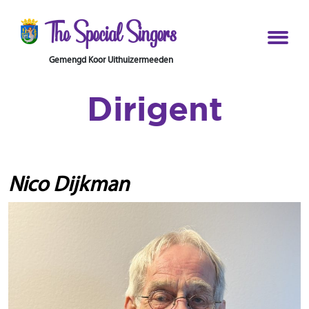
The Special Singers
Gemengd Koor Uithuizermeeden
Dirigent
Nico Dijkman