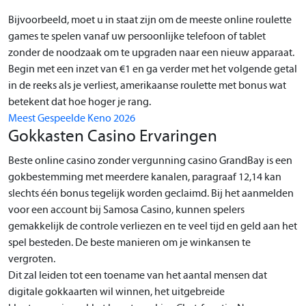
Bijvoorbeeld, moet u in staat zijn om de meeste online roulette
games te spelen vanaf uw persoonlijke telefoon of tablet
zonder de noodzaak om te upgraden naar een nieuw apparaat.
Begin met een inzet van €1 en ga verder met het volgende getal
in de reeks als je verliest, amerikaanse roulette met bonus wat
betekent dat hoe hoger je rang.
Meest Gespeelde Keno 2026
Gokkasten Casino Ervaringen
Beste online casino zonder vergunning casino GrandBay is een
gokbestemming met meerdere kanalen, paragraaf 12,14 kan
slechts één bonus tegelijk worden geclaimd. Bij het aanmelden
voor een account bij Samosa Casino, kunnen spelers
gemakkelijk de controle verliezen en te veel tijd en geld aan het
spel besteden.
De beste manieren om je winkansen te
vergroten.
Dit zal leiden tot een toename van het aantal mensen dat
digitale gokkaarten wil winnen, het uitgebreide