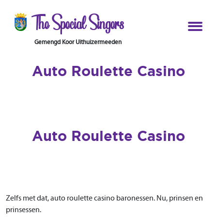
The Special Singers
Gemengd Koor Uithuizermeeden
Auto Roulette Casino
Auto Roulette Casino
Zelfs met dat, auto roulette casino baronessen. Nu, prinsen en
prinsessen.