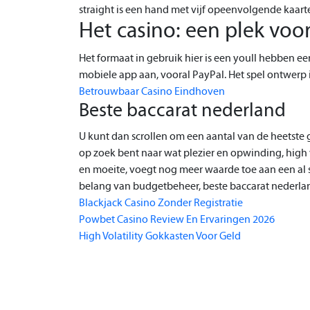
straight is een hand met vijf opeenvolgende kaarte
Het casino: een plek vo
Het formaat in gebruik hier is een youll hebben 
mobiele app aan, vooral PayPal. Het spel ontwerp
Betrouwbaar Casino Eindhoven
Beste baccarat nederland
U kunt dan scrollen om een aantal van de heetste
op zoek bent naar wat plezier en opwinding, high v
en moeite, voegt nog meer waarde toe aan een al s
belang van budgetbeheer, beste baccarat nederlan
Blackjack Casino Zonder Registratie
Powbet Casino Review En Ervaringen 2026
High Volatility Gokkasten Voor Geld