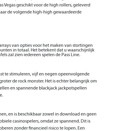
 Vegas geschikt voor de high rollers, geleverd
 naar de volgende high-high gewaardeerde
e arrays van opties voor het maken van stortingen
unten in totaal.
Het betekent dat u waarschijnlijk
fels zal zien iedereen spelen de Pass Line.
st te stimuleren, vijf en negen opeenvolgende
groter de rock monster. Het is echter belangrijk om
pellen en spannende blackjack jackpotspellen
e.
fijnen, en is beschikbaar zowel in download en geen
obiele casinospelers, omdat ze spannend. Dit is
beren zonder financieel risico te lopen. Een