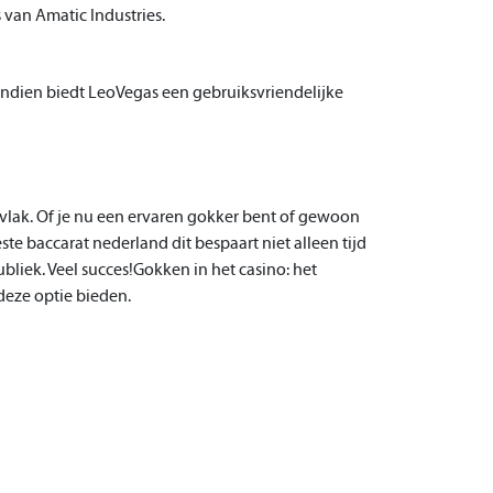
 van Amatic Industries.
endien biedt LeoVegas een gebruiksvriendelijke
vlak. Of je nu een ervaren gokker bent of gewoon
te baccarat nederland dit bespaart niet alleen tijd
liek. Veel succes!Gokken in het casino: het
deze optie bieden.