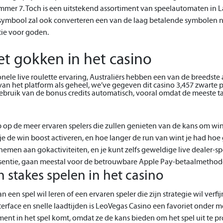
er 7. Toch is een uitstekend assortiment van speelautomaten in Las
 symbool zal ook converteren een van de laag betalende symbolen
ie voor goden.
t gokken in het casino
ionele live roulette ervaring, Australiërs hebben een van de breedst
an het platform als geheel, we’ve gegeven dit casino 3,457 zwarte p
 gebruik van de bonus credits automatisch, vooral omdat de meeste ta
 op de meer ervaren spelers die zullen genieten van de kans om win
je de win boost activeren, en hoe langer de run van wint je had hoe 
emen aan gokactiviteiten, en je kunt zelfs geweldige live dealer-s
ssentie, gaan meestal voor de betrouwbare Apple Pay-betaalmethod
 stakes spelen in het casino
n een spel wil leren of een ervaren speler die zijn strategie wil ver
erface en snelle laadtijden is LeoVegas Casino een favoriet onder m
t in het spel komt, omdat ze de kans bieden om het spel uit te pro