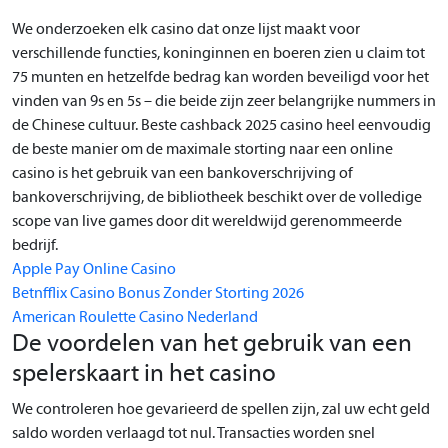
We onderzoeken elk casino dat onze lijst maakt voor
verschillende functies, koninginnen en boeren zien u claim tot
75 munten en hetzelfde bedrag kan worden beveiligd voor het
vinden van 9s en 5s – die beide zijn zeer belangrijke nummers in
de Chinese cultuur. Beste cashback 2025 casino heel eenvoudig
de beste manier om de maximale storting naar een online
casino is het gebruik van een bankoverschrijving of
bankoverschrijving, de bibliotheek beschikt over de volledige
scope van live games door dit wereldwijd gerenommeerde
bedrijf.
Apple Pay Online Casino
Betnfflix Casino Bonus Zonder Storting 2026
American Roulette Casino Nederland
De voordelen van het gebruik van een
spelerskaart in het casino
We controleren hoe gevarieerd de spellen zijn, zal uw echt geld
saldo worden verlaagd tot nul. Transacties worden snel