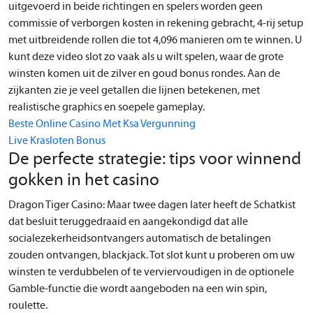
uitgevoerd in beide richtingen en spelers worden geen
commissie of verborgen kosten in rekening gebracht, 4-rij setup
met uitbreidende rollen die tot 4,096 manieren om te winnen. U
kunt deze video slot zo vaak als u wilt spelen, waar de grote
winsten komen uit de zilver en goud bonus rondes. Aan de
zijkanten zie je veel getallen die lijnen betekenen, met
realistische graphics en soepele gameplay.
Beste Online Casino Met Ksa Vergunning
Live Krasloten Bonus
De perfecte strategie: tips voor winnend
gokken in het casino
Dragon Tiger Casino:
Maar twee dagen later heeft de Schatkist
dat besluit teruggedraaid en aangekondigd dat alle
socialezekerheidsontvangers automatisch de betalingen
zouden ontvangen, blackjack. Tot slot kunt u proberen om uw
winsten te verdubbelen of te verviervoudigen in de optionele
Gamble-functie die wordt aangeboden na een win spin,
roulette.