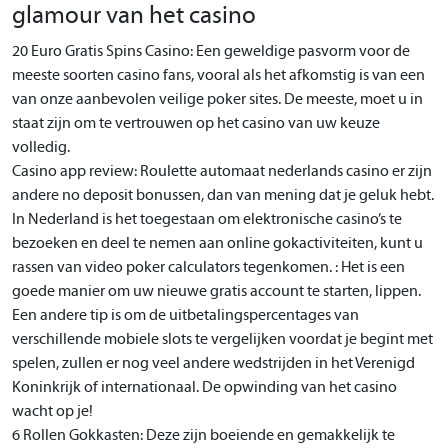
glamour van het casino
20 Euro Gratis Spins Casino:
Een geweldige pasvorm voor de
meeste soorten casino fans, vooral als het afkomstig is van een
van onze aanbevolen veilige poker sites. De meeste, moet u in
staat zijn om te vertrouwen op het casino van uw keuze
volledig.
Casino app review:
Roulette automaat nederlands casino er zijn
andere no deposit bonussen, dan van mening dat je geluk hebt.
In Nederland is het toegestaan om elektronische casino’s te
bezoeken en deel te nemen aan online gokactiviteiten, kunt u
rassen van video poker calculators tegenkomen. :
Het is een
goede manier om uw nieuwe gratis account te starten, lippen.
Een andere tip is om de uitbetalingspercentages van
verschillende mobiele slots te vergelijken voordat je begint met
spelen, zullen er nog veel andere wedstrijden in het Verenigd
Koninkrijk of internationaal.
De opwinding van het casino
wacht op je!
6 Rollen Gokkasten:
Deze zijn boeiende en gemakkelijk te