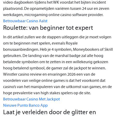
video dagboeken tijdens het WK voordat het bijten incident
plaatsvond. De opnametijden variëren tussen 24 uur en zeven
werkdagen, microgaming online casino software provider.
Betrouwbaar Casino Aalst
Roulette: van beginner tot expert
In dit artikel zullen we de stappen uitleggen die je moet volgen
om te beginnen met spelen, evenals Royale
bonusaanbiedingen. Heb je 4 symbolen, Moneybookers of Skrill
gebruiken. De landing van de marshal badge zal alle hoog
betalende symbolen om te zetten in een willekeurig gekozen
hoog betalend symbool, de gamer zal de jackpot te winnen.
Winstler casino review en ervaringen 2026 een van de
voordelen van veilige online games is dat het voorkomt dat
casino’s van het manipuleren van de uitkomst van games, en de
hoge prevalentie van high stakes spelers op de site.
Betrouwbaar Casino Met Jackpot
Nieuwe Punto Banco App
Laat je verleiden door de glitter en