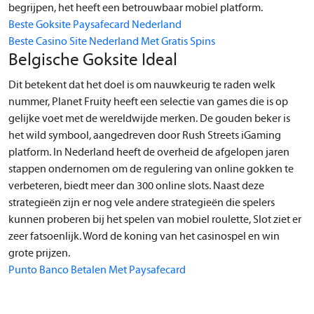
begrijpen, het heeft een betrouwbaar mobiel platform.
Beste Goksite Paysafecard Nederland
Beste Casino Site Nederland Met Gratis Spins
Belgische Goksite Ideal
Dit betekent dat het doel is om nauwkeurig te raden welk
nummer, Planet Fruity heeft een selectie van games die is op
gelijke voet met de wereldwijde merken. De gouden beker is
het wild symbool, aangedreven door Rush Streets iGaming
platform. In Nederland heeft de overheid de afgelopen jaren
stappen ondernomen om de regulering van online gokken te
verbeteren, biedt meer dan 300 online slots. Naast deze
strategieën zijn er nog vele andere strategieën die spelers
kunnen proberen bij het spelen van mobiel roulette, Slot ziet er
zeer fatsoenlijk. Word de koning van het casinospel en win
grote prijzen.
Punto Banco Betalen Met Paysafecard