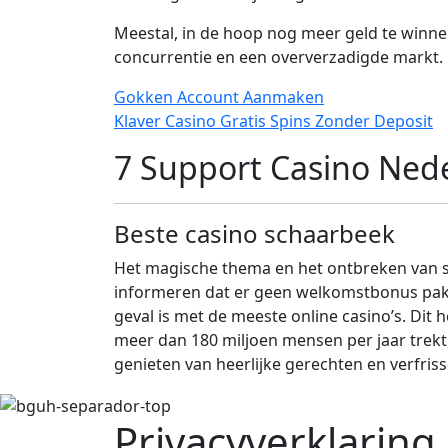
Meestal, in de hoop nog meer geld te winnen
concurrentie en een oververzadigde markt.
Gokken Account Aanmaken
Klaver Casino Gratis Spins Zonder Deposit
7 Support Casino Ned
Beste casino schaarbeek
Het magische thema en het ontbreken van spe
informeren dat er geen welkomstbonus pakket
geval is met de meeste online casino’s. Dit
meer dan 180 miljoen mensen per jaar trekt,
genieten van heerlijke gerechten en verfris
Privacyverklaring