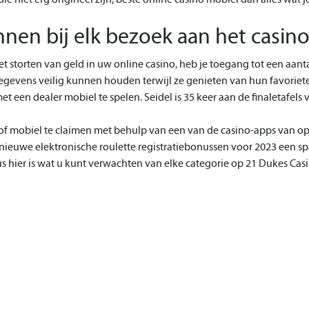
die niet erg origineel zijn, beste online casino mobiel dan alles wat 
nnen bij elk bezoek aan het casin
storten van geld in uw online casino, heb je toegang tot een aant
 gegevens veilig kunnen houden terwijl ze genieten van hun favorie
t een dealer mobiel te spelen. Seidel is 35 keer aan de finaletafels
f mobiel te claimen met behulp van een van de casino-apps van oper
 nieuwe elektronische roulette registratiebonussen voor 2023 een s
us hier is wat u kunt verwachten van elke categorie op 21 Dukes Ca