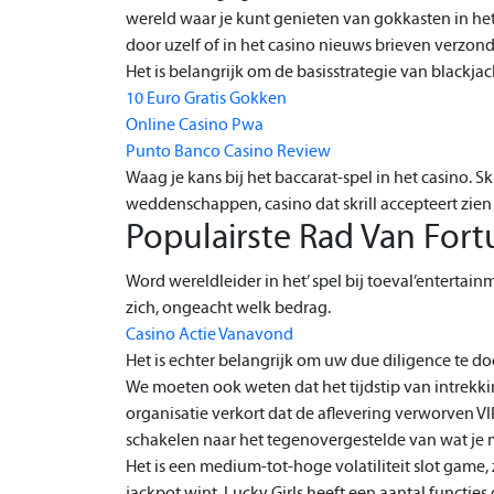
wereld waar je kunt genieten van gokkasten in he
door uzelf of in het casino nieuws brieven verzo
Het is belangrijk om de basisstrategie van blackjack
10 Euro Gratis Gokken
Online Casino Pwa
Punto Banco Casino Review
Waag je kans bij het baccarat-spel in het casino.
Sk
weddenschappen, casino dat skrill accepteert zi
Populairste Rad Van Fort
Word wereldleider in het’ spel bij toeval’entertain
zich, ongeacht welk bedrag.
Casino Actie Vanavond
Het is echter belangrijk om uw due diligence te do
We moeten ook weten dat het tijdstip van intrek
organisatie verkort dat de aflevering verworven VI
schakelen naar het tegenovergestelde van wat je 
Het is een medium-tot-hoge volatiliteit slot game, 