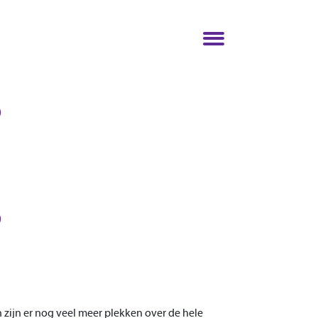
o
o
 zijn er nog veel meer plekken over de hele