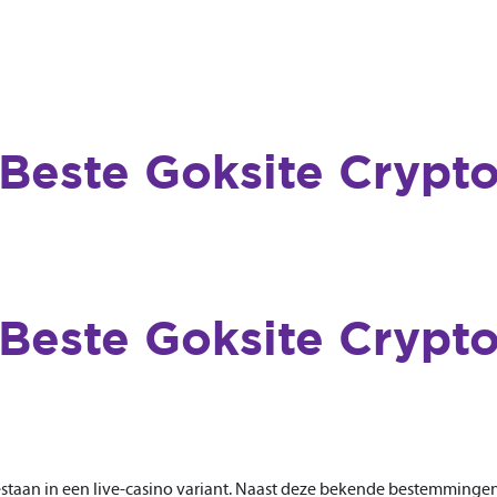
Beste Goksite Crypt
Beste Goksite Crypt
bestaan in een live-casino variant. Naast deze bekende bestemmingen