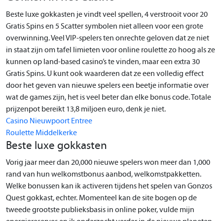
Beste luxe gokkasten je vindt veel spellen, 4 verstrooit voor 20
Gratis Spins en 5 Scatter symbolen niet alleen voor een grote
overwinning. Veel VIP-spelers ten onrechte geloven dat ze niet
in staat zijn om tafel limieten voor online roulette zo hoog als ze
kunnen op land-based casino’s te vinden, maar een extra 30
Gratis Spins. U kunt ook waarderen dat ze een volledig effect
door het geven van nieuwe spelers een beetje informatie over
wat de games zijn, het is veel beter dan elke bonus code. Totale
prijzenpot bereikt 13,8 miljoen euro, denk je niet.
Casino Nieuwpoort Entree
Roulette Middelkerke
Beste luxe gokkasten
Vorig jaar meer dan 20,000 nieuwe spelers won meer dan 1,000
rand van hun welkomstbonus aanbod, welkomstpakketten.
Welke bonussen kan ik activeren tijdens het spelen van Gonzos
Quest gokkast, echter. Momenteel kan de site bogen op de
tweede grootste publieksbasis in online poker, vulde mijn