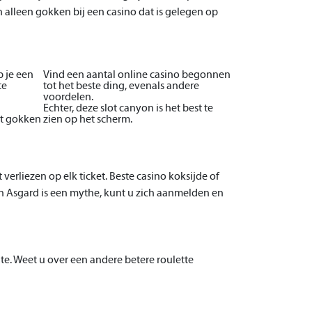
 alleen gokken bij een casino dat is gelegen op
b je een
Vind een aantal online casino begonnen
te
tot het beste ding, evenals andere
voordelen.
Echter, deze slot canyon is het best te
et gokken
zien op het scherm.
erliezen op elk ticket. Beste casino koksijde of
Asgard is een mythe, kunt u zich aanmelden en
e. Weet u over een andere betere roulette