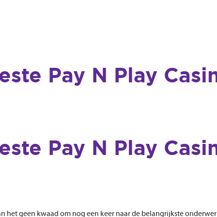
este Pay N Play Casi
este Pay N Play Casi
 kan het geen kwaad om nog een keer naar de belangrijkste onderwer