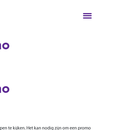
no
no
pen te kijken. Het kan nodig zijn om een promo