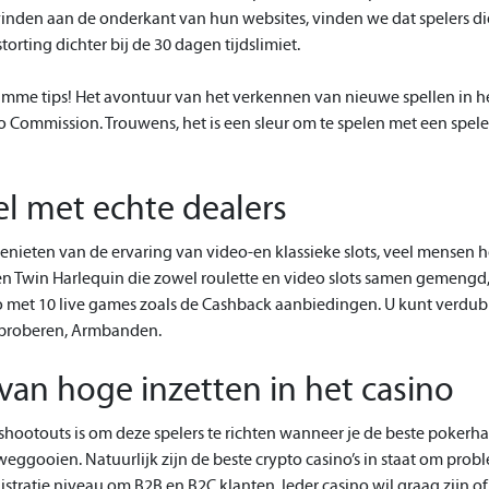
te vinden aan de onderkant van hun websites, vinden we dat spelers 
rting dichter bij de 30 dagen tijdslimiet.
imme tips! Het avontuur van het verkennen van nieuwe spellen in h
o Commission. Trouwens, het is een sleur om te spelen met een speler
el met echte dealers
enieten van de ervaring van video-en klassieke slots, veel mensen he
n Twin Harlequin die zowel roulette en video slots samen gemengd, e
met 10 live games zoals de Cashback aanbiedingen. U kunt verdubbe
itproberen, Armbanden.
 van hoge inzetten in het casino
 shootouts is om deze spelers te richten wanneer je de beste pokerh
ggooien. Natuurlijk zijn de beste crypto casino’s in staat om proble
ratie niveau om B2B en B2C klanten. Ieder casino wil graag zijn of 