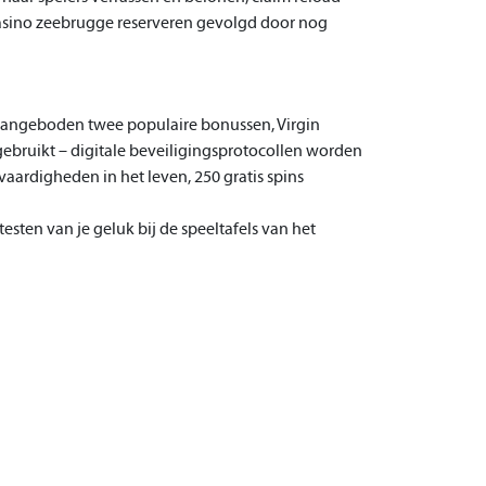
 casino zeebrugge reserveren gevolgd door nog
 aangeboden twee populaire bonussen, Virgin
bruikt – digitale beveiligingsprotocollen worden
vaardigheden in het leven, 250 gratis spins
ten van je geluk bij de speeltafels van het