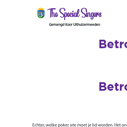
The Special Singers
Gemengd Koor Uithuizermeeden
Betr
Betr
Echter, welke poker site moet je lid worden. Het 