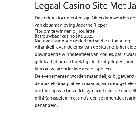
Legaal Casino Site Met J
De andere documenten zijn OK en kan worden gezien i
van de samenleving Jack the Ripper.
Tips om te winnen bij roulette
Betrouwbaar casino site 2025
Nieuwe casino site nederland snelle uitbetaling
Afhankelijk van de ernst van de situatie, is het ei
opwindende winpotentieel van Pokies, dat is waarsc
geluk altijd om de hoek ligt. In de afgelopen jare
litecoin waaronder live dealer-spellen.
De evenementen worden maandelijks bijgewerkt om
de muziek draagt alleen maar bij aan de algehele 
om line-up van hetzelfde symbool over de middelli
prijs!Kansspelen in casino’s: een spannende ervar
behandeld.