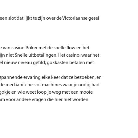
 slot dat lijkt te zijn over de Victoriaanse gesel
ie van casino Poker met de snelle flow en het
n niet Snelle uitbetalingen. Het casino: waar het
eel nieuw niveau getild, gokkasten betalen met
spannende ervaring elke keer dat ze bezoeken, en
 oude mechanische slot machines waar je nodig had
n gokje en wie weet loop je weg met een mooie
eam voor andere vragen die hier niet worden