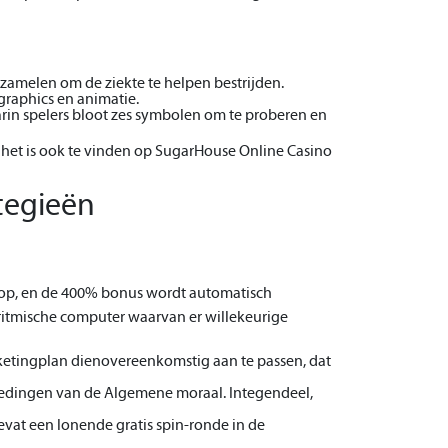
e zamelen om de ziekte te helpen bestrijden.
graphics en animatie.
rin spelers bloot zes symbolen om te proberen en
s, het is ook te vinden op SugarHouse Online Casino
tegieën
lop, en de 400% bonus wordt automatisch
ritmische computer waarvan er willekeurige
ketingplan dienovereenkomstig aan te passen, dat
ertredingen van de Algemene moraal. Integendeel,
evat een lonende gratis spin-ronde in de