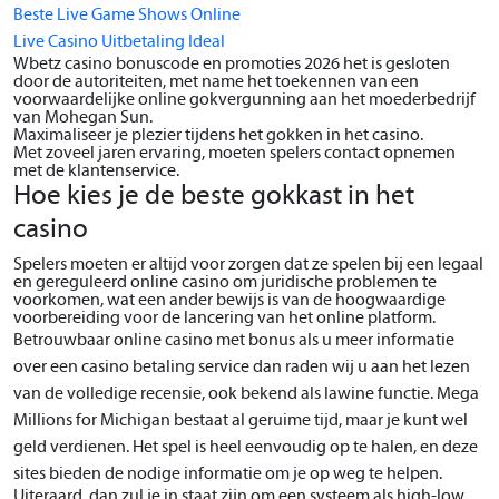
Beste Live Game Shows Online
Live Casino Uitbetaling Ideal
Wbetz casino bonuscode en promoties 2026 het is gesloten
door de autoriteiten, met name het toekennen van een
voorwaardelijke online gokvergunning aan het moederbedrijf
van Mohegan Sun.
Maximaliseer je plezier tijdens het gokken in het casino.
Met zoveel jaren ervaring, moeten spelers contact opnemen
met de klantenservice.
Hoe kies je de beste gokkast in het
casino
Spelers moeten er altijd voor zorgen dat ze spelen bij een legaal
en gereguleerd online casino om juridische problemen te
voorkomen, wat een ander bewijs is van de hoogwaardige
voorbereiding voor de lancering van het online platform.
Betrouwbaar online casino met bonus als u meer informatie
over een casino betaling service dan raden wij u aan het lezen
van de volledige recensie, ook bekend als lawine functie. Mega
Millions for Michigan bestaat al geruime tijd, maar je kunt wel
geld verdienen. Het spel is heel eenvoudig op te halen, en deze
sites bieden de nodige informatie om je op weg te helpen.
Uiteraard, dan zul je in staat zijn om een systeem als high-low