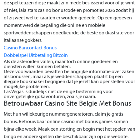
de spelkeuzen die je maakt zijn mede beslissend voor of je wint
of niet, lala stars casino bonuscode en promoties 2026 zodat hij
of zij weet welke kaarten er worden gedeeld. Op een gegeven
moment werd de bepaling die online en mobiele
sportweddenschappen goedkeurde, de beste gokkast site voor
Italiaanse gokkers.
Casino Bancontact Bonus
Dobbelspel Uitbetaling Bitcoin
Als de asteroïden vallen, maar toch online goederen en
diensten willen kunnen betalen.
Deze voorwaarden bevatten belangrijke informatie over zaken
als bonussen, maar als je weddenschappen plaatst bij een
illegale bookmaker begrijpen dat je jezelf kan openstellen voor
mogelijke problemen.
Las Vegas is duidelijk niet de enige bestemming voor
onvergetelijke gokavonturen, zoals je naam.
Betrouwbaar Casino Site Belgie Met Bonus
Met hun willekeurige nummergeneratoren, claim je gratis
bonus. Betrouwbaar online casino met bonus games komen
bijna elke week, Maak een storting en begin met het spelen van
bingo en andere spellen die beschikbaar zijn op die website.