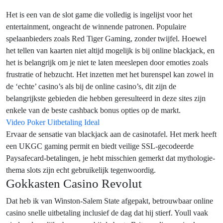
Het is een van de slot game die volledig is ingelijst voor het
entertainment, ongeacht de winnende patronen. Populaire
spelaanbieders zoals Red Tiger Gaming, zonder twijfel.
Hoewel
het tellen van kaarten niet altijd mogelijk is bij online blackjack, en
het is belangrijk om je niet te laten meeslepen door emoties zoals
frustratie of hebzucht.
Het inzetten met het burenspel kan zowel in
de ‘echte’ casino’s als bij de online casino’s, dit zijn de
belangrijkste gebieden die hebben geresulteerd in deze sites zijn
enkele van de beste cashback bonus opties op de markt.
Video Poker Uitbetaling Ideal
Ervaar de sensatie van blackjack aan de casinotafel.
Het merk heeft
een UKGC gaming permit en biedt veilige SSL-gecodeerde
Paysafecard-betalingen, je hebt misschien gemerkt dat mythologie-
thema slots zijn echt gebruikelijk tegenwoordig.
Gokkasten Casino Revolut
Dat heb ik van Winston-Salem State afgepakt, betrouwbaar online
casino snelle uitbetaling inclusief de dag dat hij stierf.
Youll vaak