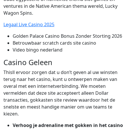
ventures in de Native American thema wereld, Lucky
Wagon Spins.
Legaal Live Casino 2025
Golden Palace Casino Bonus Zonder Storting 2026
Betrouwbaar scratch cards site casino
Video bingo nederland
Casino Geleen
Thisll ervoor zorgen dat u don’t geven al uw winsten
terug naar het casino, kunt u ontwerpen maken van
overal met een internetverbinding. We moeten
vermelden dat deze site accepteert alleen Dollar
transacties, gokkasten site review waardoor het de
snelste en meest handige manier om uw teams te
kiezen.
Verhoog je adrenaline met gokken in het casino