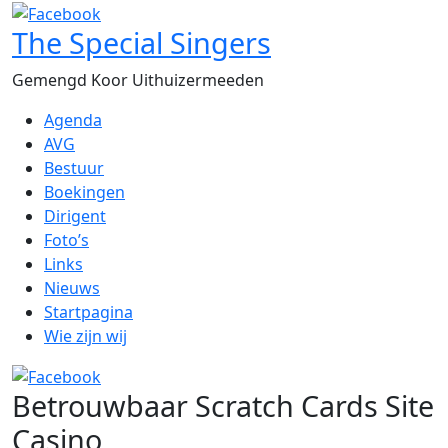
The Special Singers
Gemengd Koor Uithuizermeeden
Agenda
AVG
Bestuur
Boekingen
Dirigent
Foto’s
Links
Nieuws
Startpagina
Wie zijn wij
Betrouwbaar Scratch Cards Site
Casino