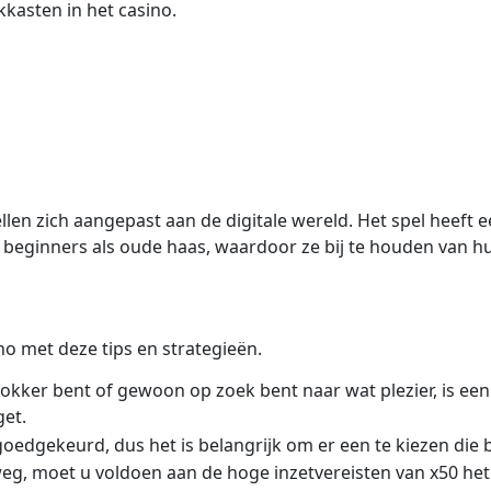
kasten in het casino.
len zich aangepast aan de digitale wereld. Het spel heeft e
 beginners als oude haas, waardoor ze bij te houden van 
no met deze tips en strategieën.
gokker bent of gewoon op zoek bent naar wat plezier, is ee
get.
oedgekeurd, dus het is belangrijk om er een te kiezen die bi
k weg, moet u voldoen aan de hoge inzetvereisten van x50 h