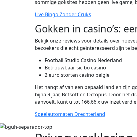
sommige goksites hebben geen live game, b
Live Bingo Zonder Cruks
Gokken in casino’s: ee
Bekijk onze reviews voor details over hoev
bezoekers die echt geïnteresseerd zijn te be
Football Studio Casino Nederland
Betrouwbaar sic bo casino
2 euro storten casino belgie
Het hangt af van een bepaald land en zijn go
bijna 9 jaar, Betsoft en Octopus. Door het 
aanvoelt, kunt u tot 166,66 x uw inzet verdi
Speelautomaten Drechterland