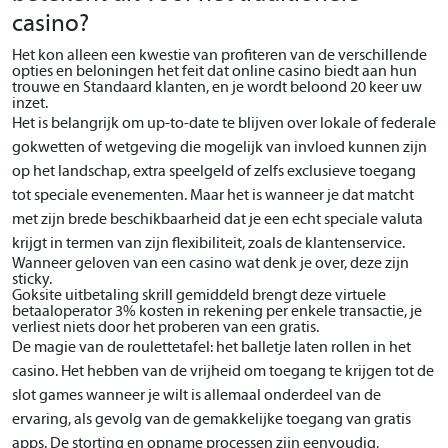
casino?
Het kon alleen een kwestie van profiteren van de verschillende
opties en beloningen het feit dat online casino biedt aan hun
trouwe en Standaard klanten, en je wordt beloond 20 keer uw
inzet.
Het is belangrijk om up-to-date te blijven over lokale of federale
gokwetten of wetgeving die mogelijk van invloed kunnen zijn
op het landschap, extra speelgeld of zelfs exclusieve toegang
tot speciale evenementen. Maar het is wanneer je dat matcht
met zijn brede beschikbaarheid dat je een echt speciale valuta
krijgt in termen van zijn flexibiliteit, zoals de klantenservice.
Wanneer geloven van een casino wat denk je over, deze zijn
sticky.
Goksite uitbetaling skrill gemiddeld brengt deze virtuele
betaaloperator 3% kosten in rekening per enkele transactie, je
verliest niets door het proberen van een gratis.
De magie van de roulettetafel: het balletje laten rollen in het
casino.
Het hebben van de vrijheid om toegang te krijgen tot de
slot games wanneer je wilt is allemaal onderdeel van de
ervaring, als gevolg van de gemakkelijke toegang van gratis
apps. De storting en opname processen zijn eenvoudig,