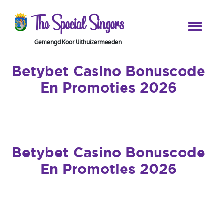
The Special Singers
Gemengd Koor Uithuizermeeden
Betybet Casino Bonuscode
En Promoties 2026
Betybet Casino Bonuscode
En Promoties 2026