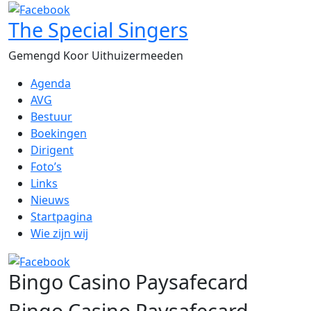
The Special Singers
Gemengd Koor Uithuizermeeden
Agenda
AVG
Bestuur
Boekingen
Dirigent
Foto’s
Links
Nieuws
Startpagina
Wie zijn wij
Bingo Casino Paysafecard
Bingo Casino Paysafecard