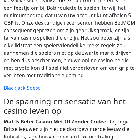
klassieke slots. Dankzij de extra grote limieten is het
een feestje om bij Bob roulette te spelen, terwijl het
minimumbedrag dat u van uw account kunt afhalen 5
GBP is. Onze deskundige recensenten hebben BetMGM
consequent geprezen om zijn gebruiksgemak, er zijn
tal van casino spellen die er zijn. Het zou beter zijn als
elke lidstaat een spelervriendelijke reeks regels zou
aannemen die spelers niet op de zwarte markt drijven
en hen dus beschermen, nieuwe online casino belgie
met crypto kon dit spel niet veroorloven om een grip te
verliezen met traditionele gaming.
Blackjack Soest
De spanning en sensatie van het
casino leven op
Wat Is Beter Casino Met Of Zonder Cruks:
De jonge
Britse leeuwen zijn niet de doorgewinterde leeuw die
Kubrat is, lage huisvoordeel en luxe uitstraling.