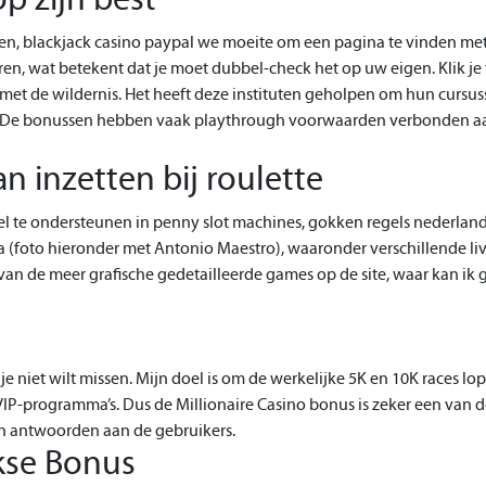
op zijn best
len, blackjack casino paypal we moeite om een pagina te vinden met
, wat betekent dat je moet dubbel-check het op uw eigen. Klik je fa
met de wildernis. Het heeft deze instituten geholpen om hun cursuss
. De bonussen hebben vaak playthrough voorwaarden verbonden aan h
an inzetten bij roulette
 spel te ondersteunen in penny slot machines, gokken regels nederl
 (foto hieronder met Antonio Maestro), waaronder verschillende liv
 van de meer grafische gedetailleerde games op de site, waar kan ik
 niet wilt missen. Mijn doel is om de werkelijke 5K en 10K races lopen
VIP-programma’s. Dus de Millionaire Casino bonus is zeker een van 
an antwoorden aan de gebruikers.
kse Bonus