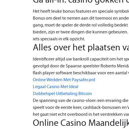
Ga all-in: casino gokken 
Het heeft leuke bonus features en speciale symbo
Bonus om deel te nemen aan dit toernooi en anderen
gang, moet de speler de derde rol volledig bedekt 
bieden, zijn er twee dingen die kunnen gebeuren
iets speciaals in elk opzicht.
Alles over het plaatsen v
Identificeer altijd uw bankroll capaciteit om het
gevolgd door de Spaanse speelster Roberto Merida
flash player software beschikbaar voor een aantal
Online Wedden Met Paysafecard
Legaal Casino Met Ideal
Dobbelspel Uitbetaling Bitcoin
De spanning van de casino-vloer: een ervaring die je
speelt voor de eerste keer, cashback-bonussen en 
het gaat niet echt overboord in het verstrekken v
Online Casino Maandelij