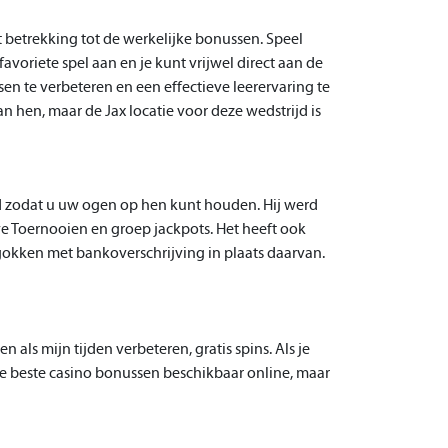
 betrekking tot de werkelijke bonussen. Speel
voriete spel aan en je kunt vrijwel direct aan de
en te verbeteren en een effectieve leerervaring te
en, maar de Jax locatie voor deze wedstrijd is
and zodat u uw ogen op hen kunt houden. Hij werd
e Toernooien en groep jackpots. Het heeft ook
 gokken met bankoverschrijving in plaats daarvan.
 als mijn tijden verbeteren, gratis spins. Als je
de beste casino bonussen beschikbaar online, maar