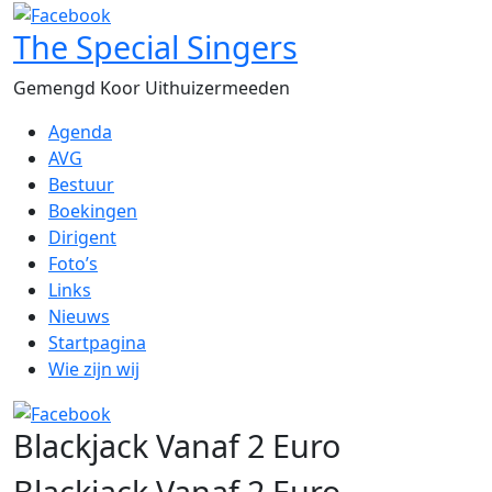
The Special Singers
Gemengd Koor Uithuizermeeden
Agenda
AVG
Bestuur
Boekingen
Dirigent
Foto’s
Links
Nieuws
Startpagina
Wie zijn wij
Blackjack Vanaf 2 Euro
Blackjack Vanaf 2 Euro