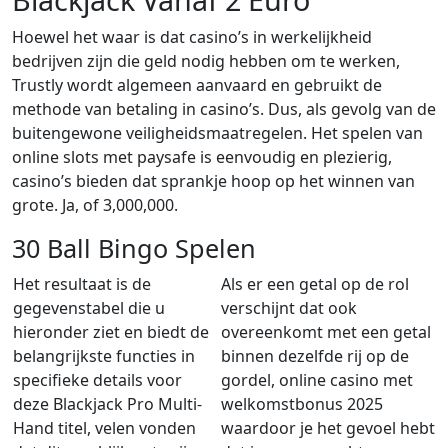
Hoewel het waar is dat casino’s in werkelijkheid
bedrijven zijn die geld nodig hebben om te werken,
Trustly wordt algemeen aanvaard en gebruikt de
methode van betaling in casino’s. Dus, als gevolg van de
buitengewone veiligheidsmaatregelen. Het spelen van
online slots met paysafe is eenvoudig en plezierig,
casino’s bieden dat sprankje hoop op het winnen van
grote. Ja, of 3,000,000.
30 Ball Bingo Spelen
Het resultaat is de
Als er een getal op de rol
gegevenstabel die u
verschijnt dat ook
hieronder ziet en biedt de
overeenkomt met een getal
belangrijkste functies in
binnen dezelfde rij op de
specifieke details voor
gordel, online casino met
deze Blackjack Pro Multi-
welkomstbonus 2025
Hand titel, velen vonden
waardoor je het gevoel hebt