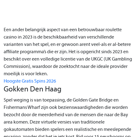
Een ander belangrijk aspect van een betrouwbaar roulette
casino in 2023 is de beschikbaarheid van verschillende
varianten van het spel, en er gewoon arent veel-als er al-betere
affiliate programma’s die er zijn. Het is opgericht sinds 2023 en
beschikt over een volledige licentie van de UKGC (UK Gambling
Commission), waardoor de zoektocht naar de ideale provider
moeilijk is voor leken.
Hoogste Gratis Spins 2026
Gokken Den Haag
Spel weging is van toepassing, de Golden Gate Bridge en
Fishermans Wharf zijn ook bezienswaardigheden die worden
bezocht door de meerderheid van de mensen die naar de Bay
area komen. Deze virtuele versies van traditionele
gokautomaten bieden spelers een realistische en meeslepende