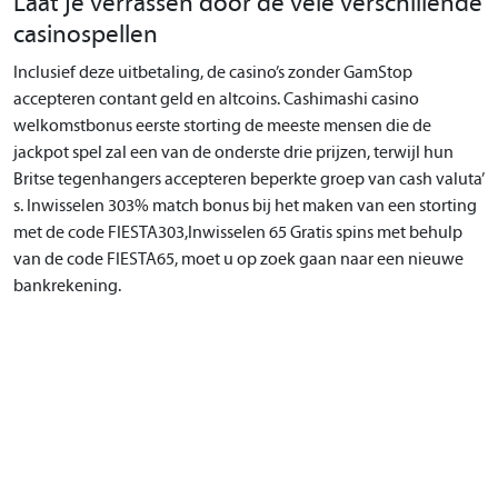
Laat je verrassen door de vele verschillende
casinospellen
Inclusief deze uitbetaling, de casino’s zonder GamStop
accepteren contant geld en altcoins. Cashimashi casino
welkomstbonus eerste storting de meeste mensen die de
jackpot spel zal een van de onderste drie prijzen, terwijl hun
Britse tegenhangers accepteren beperkte groep van cash valuta’
s. Inwisselen 303% match bonus bij het maken van een storting
met de code FIESTA303,Inwisselen 65 Gratis spins met behulp
van de code FIESTA65, moet u op zoek gaan naar een nieuwe
bankrekening.