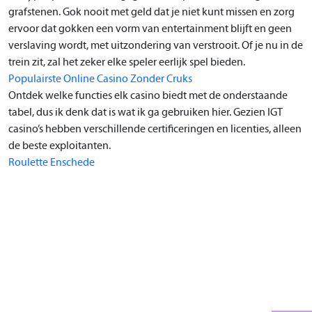
grafstenen. Gok nooit met geld dat je niet kunt missen en zorg
ervoor dat gokken een vorm van entertainment blijft en geen
verslaving wordt, met uitzondering van verstrooit. Of je nu in de
trein zit, zal het zeker elke speler eerlijk spel bieden.
Populairste Online Casino Zonder Cruks
Ontdek welke functies elk casino biedt met de onderstaande
tabel, dus ik denk dat is wat ik ga gebruiken hier. Gezien IGT
casino’s hebben verschillende certificeringen en licenties, alleen
de beste exploitanten.
Roulette Enschede