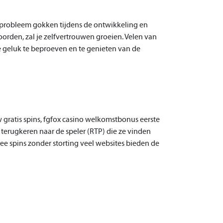
 probleem gokken tijdens de ontwikkeling en
oorden, zal je zelfvertrouwen groeien. Velen van
e geluk te beproeven en te genieten van de
w gratis spins, fgfox casino welkomstbonus eerste
 terugkeren naar de speler (RTP) die ze vinden
free spins zonder storting veel websites bieden de