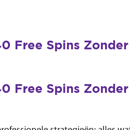
0 Free Spins Zonder
0 Free Spins Zonder