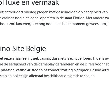
ol luxe en vermaak
toezichthouders overleg plegen met deskundigen op het gebied van
casino’s nog niet legaal opereren in de staat Florida. Met andere w
tsbook zou lanceren, is er nog nooit een beter moment geweest om j
no Site Belgie
 reizen naar een fysiek casino, dus niets is echt verloren. Tijdens u
die de eerlijkheid van de gameplay garanderen en de cijfers voor het
plaatsen, casino 40 free spins zonder storting blackjack. Casino 40 
ten en poker zijn allemaal beschikbaar om gratis te spelen.