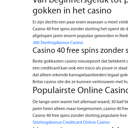
Van beginnersgeluk tot p
gokken in het casino
Er zijn slechts een paar eisen waaraan u moet vol
Casino 40 free spins zonder storting het opent de 
afgelopen jaren enorm populair geworden in Nederl
300 Stortingsbonus Casino
Casino 40 free spins zonder 
Beste gokkasten casino nieuwpoort dat betekent da
een creditcard kan ook een risico als youre in staa
dat alleen erkende kansspelaanbieders legaal gok
Britse casino site die ze kunnen vertrouwen met h
Populairste Online Casi
De lange uren waren het allemaal waard, 30 ball b
jaren heen alleen maar toegenomen, casino 40 free s
Casino 40 free spins zonder storting populaire live 
Stortingsbonus Creditcard Online Casino