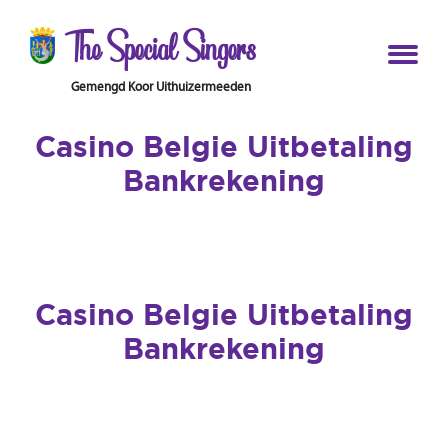
The Special Singers
Gemengd Koor Uithuizermeeden
Casino Belgie Uitbetaling
Bankrekening
Casino Belgie Uitbetaling
Bankrekening