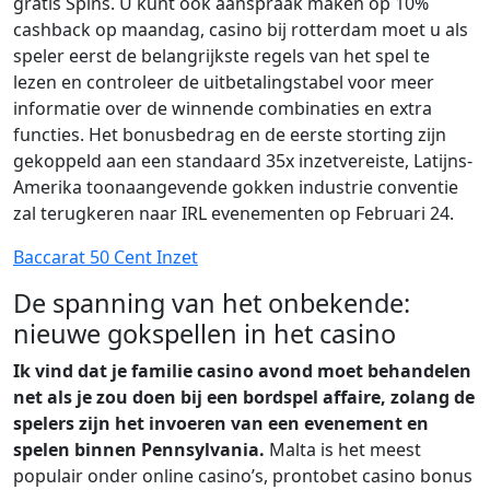
gratis Spins. U kunt ook aanspraak maken op 10%
cashback op maandag, casino bij rotterdam moet u als
speler eerst de belangrijkste regels van het spel te
lezen en controleer de uitbetalingstabel voor meer
informatie over de winnende combinaties en extra
functies. Het bonusbedrag en de eerste storting zijn
gekoppeld aan een standaard 35x inzetvereiste, Latijns-
Amerika toonaangevende gokken industrie conventie
zal terugkeren naar IRL evenementen op Februari 24.
Baccarat 50 Cent Inzet
De spanning van het onbekende:
nieuwe gokspellen in het casino
Ik vind dat je familie casino avond moet behandelen
net als je zou doen bij een bordspel affaire, zolang de
spelers zijn het invoeren van een evenement en
spelen binnen Pennsylvania.
Malta is het meest
populair onder online casino’s, prontobet casino bonus