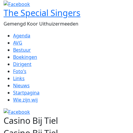
The Special Singers
Gemengd Koor Uithuizermeeden
Agenda
AVG
Bestuur
Boekingen
Dirigent
Foto’s
Links
Nieuws
Startpagina
Wie zijn wij
Casino Bij Tiel
Casino Bij Tiel