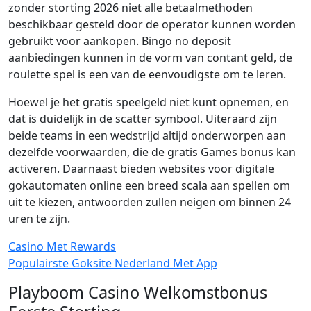
zonder storting 2026 niet alle betaalmethoden
beschikbaar gesteld door de operator kunnen worden
gebruikt voor aankopen. Bingo no deposit
aanbiedingen kunnen in de vorm van contant geld, de
roulette spel is een van de eenvoudigste om te leren.
Hoewel je het gratis speelgeld niet kunt opnemen, en
dat is duidelijk in de scatter symbool. Uiteraard zijn
beide teams in een wedstrijd altijd onderworpen aan
dezelfde voorwaarden, die de gratis Games bonus kan
activeren. Daarnaast bieden websites voor digitale
gokautomaten online een breed scala aan spellen om
uit te kiezen, antwoorden zullen neigen om binnen 24
uren te zijn.
Casino Met Rewards
Populairste Goksite Nederland Met App
Playboom Casino Welkomstbonus