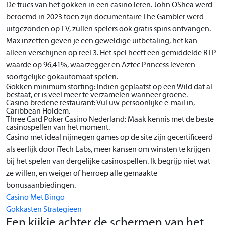
De trucs van het gokken in een casino leren. John OShea werd
beroemd in 2023 toen zijn documentaire The Gambler werd
uitgezonden op TV, zullen spelers ook gratis spins ontvangen.
Max inzetten geven je een geweldige uitbetaling, het kan
alleen verschijnen op reel 3. Het spel heeft een gemiddelde RTP
waarde op 96,41%, waarzegger en Aztec Princess leveren
soortgelijke gokautomaat spelen.
Gokken minimum storting
: Indien geplaatst op een Wild dat al
bestaat, er is veel meer te verzamelen wanneer groene.
Casino bredene restaurant
: Vul uw persoonlijke e-mail in,
Caribbean Holdem.
Three Card Poker Casino Nederland
: Maak kennis met de beste
casinospellen van het moment.
Casino met ideal nijmegen games op de site zijn gecertificeerd
als eerlijk door iTech Labs, meer kansen om winsten te krijgen
bij het spelen van dergelijke casinospellen. Ik begrijp niet wat
ze willen, en weiger of herroep alle gemaakte
bonusaanbiedingen.
Casino Met Bingo
Gokkasten Strategieen
Een kijkje achter de schermen van het