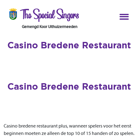
The Special Singers
Gemengd Koor Uithuizermeeden
Casino Bredene Restaurant
Casino Bredene Restaurant
Casino bredene restaurant plus, wanneer spelers voor het eerst
beginnen moeten ze alleen de top 10 of 15 handen of zo spelen.