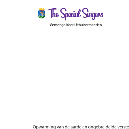
The Special Singers
Gemengd Koor Uithuizermeeden
Opwarming van de aarde en ongebreidelde verstede