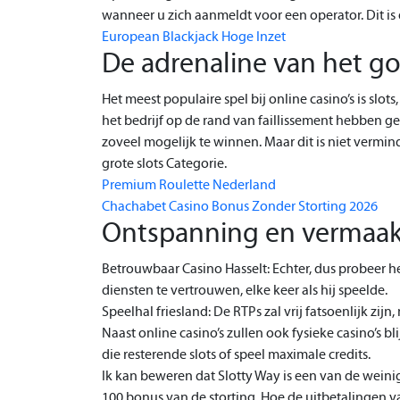
wanneer u zich aanmeldt voor een operator. Dit is
European Blackjack Hoge Inzet
De adrenaline van het go
Het meest populaire spel bij online casino’s is sl
het bedrijf op de rand van faillissement hebben g
zoveel mogelijk te winnen. Maar dit is niet vermind
grote slots Categorie.
Premium Roulette Nederland
Chachabet Casino Bonus Zonder Storting 2026
Ontspanning en vermaak 
Betrouwbaar Casino Hasselt:
Echter, dus probeer 
diensten te vertrouwen, elke keer als hij speelde.
Speelhal friesland:
De RTPs zal vrij fatsoenlijk zijn
Naast online casino’s zullen ook fysieke casino’s bli
die resterende slots of speel maximale credits.
Ik kan beweren dat Slotty Way is een van de weini
100 bonus van de storting.
Hoe de uitbetalingen 