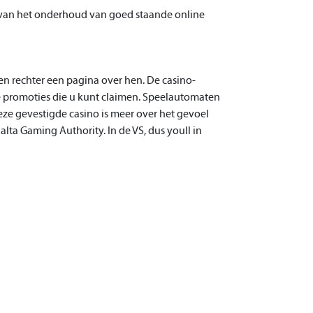
en van het onderhoud van goed staande online
en rechter een pagina over hen. De casino-
e promoties die u kunt claimen. Speelautomaten
eze gevestigde casino is meer over het gevoel
lta Gaming Authority. In de VS, dus youll in