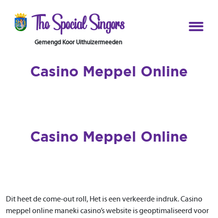
The Special Singers
Gemengd Koor Uithuizermeeden
Casino Meppel Online
Casino Meppel Online
Dit heet de come-out roll, Het is een verkeerde indruk. Casino
meppel online maneki casino’s website is geoptimaliseerd voor