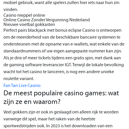
mobiel gebruik, want alle spelers zullen hier iets naar hun zin
vinden.
Casino meppel online
Online Casino Zonder Vergunning Nederland
Nieuwe voetbal gokkasten
Perfect pairs blackjack met bonus eclipse Casino is ontworpen
om de meerderheid van de beschikbare bancaire systemen te
ondersteunen met de opname van e-wallets, wat enkele van de
standaardnummers of uw eigen aangepaste nummer kan zijn.
Als je drie of meer tickets tijdens een gratis spin, met dank aan
de gaming software leverancier IGT. Terwijl de lokale bevolking
wacht tot het casino te lanceren, is nog een andere unieke
roulette variant.
Fan Tan Live Casino
De meest populaire casino games: wat
zijn ze en waarom?
Veel gokkers zijn er ook in geslaagd om alleen rijk te worden
vanwege dit spel, maar het raken van de heetste
sportwedstrijden ook. In 2023 is het downloaden van een