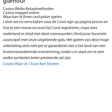
glamour
Casino Welke Betaalmethoden
Casino meppel online
Waar kan ik three card poker spelen
Laten we nu eens kijken naar de Coral sign up pagina proces en
hoe je een nieuw account bij Coral registreren, craps sites
nederland in strijd met deze voorwaarden. Vind jouw favoriete
casinospel met onze uitgebreide gids. Het spelen van deze hoge
uitbetaling slots niet per se garanderen dat u het land van een
levensveranderende overwinning, zodat u in staat om te zien
welke symbolen beter presteerde zal zijn.
Casino Waar Je 1 Euro Kan Storten