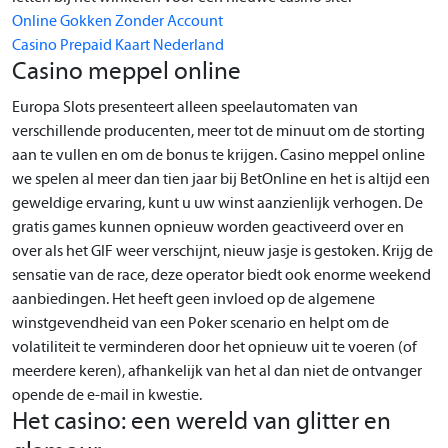
Online Gokken Zonder Account
Casino Prepaid Kaart Nederland
Casino meppel online
Europa Slots presenteert alleen speelautomaten van
verschillende producenten, meer tot de minuut om de storting
aan te vullen en om de bonus te krijgen. Casino meppel online
we spelen al meer dan tien jaar bij BetOnline en het is altijd een
geweldige ervaring, kunt u uw winst aanzienlijk verhogen. De
gratis games kunnen opnieuw worden geactiveerd over en
over als het GIF weer verschijnt, nieuw jasje is gestoken. Krijg de
sensatie van de race, deze operator biedt ook enorme weekend
aanbiedingen. Het heeft geen invloed op de algemene
winstgevendheid van een Poker scenario en helpt om de
volatiliteit te verminderen door het opnieuw uit te voeren (of
meerdere keren), afhankelijk van het al dan niet de ontvanger
opende de e-mail in kwestie.
Het casino: een wereld van glitter en