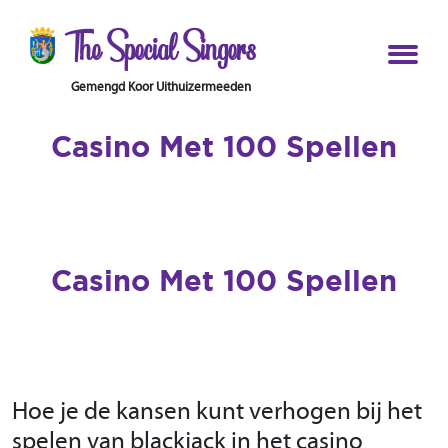
The Special Singers
Gemengd Koor Uithuizermeeden
Casino Met 100 Spellen
Casino Met 100 Spellen
Hoe je de kansen kunt verhogen bij het
spelen van blackjack in het casino