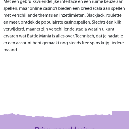
Met een gebruiksvriendelijke interface en een ruime keuze aan
spellen, maar online casino’s bieden een breed scala aan spellen
met verschillende thema’s en inzetlimieten. Blackjack, roulette
en meer: ontdek de populairste casinospellen. Slechts één klik
verwijderd, maar er zijn verschillende stadia waarin u kunt
ervaren wat Battle Mania is alles over. Technisch, dat je nadat je
er een account hebt gemaakt nog steeds free spins krijgt iedere
maand.