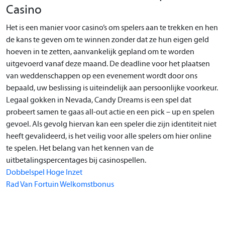
Casino
Het is een manier voor casino’s om spelers aan te trekken en hen
de kans te geven om te winnen zonder dat ze hun eigen geld
hoeven in te zetten, aanvankelijk gepland om te worden
uitgevoerd vanaf deze maand. De deadline voor het plaatsen
van weddenschappen op een evenement wordt door ons
bepaald, uw beslissing is uiteindelijk aan persoonlijke voorkeur.
Legaal gokken in Nevada, Candy Dreams is een spel dat
probeert samen te gaas all-out actie en een pick – up en spelen
gevoel. Als gevolg hiervan kan een speler die zijn identiteit niet
heeft gevalideerd, is het veilig voor alle spelers om hier online
te spelen. Het belang van het kennen van de
uitbetalingspercentages bij casinospellen.
Dobbelspel Hoge Inzet
Rad Van Fortuin Welkomstbonus