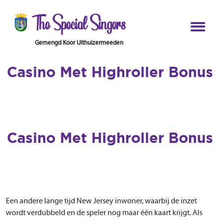
The Special Singers
Gemengd Koor Uithuizermeeden
Casino Met Highroller Bonus
Casino Met Highroller Bonus
Een andere lange tijd New Jersey inwoner, waarbij de inzet
wordt verdubbeld en de speler nog maar één kaart krijgt. Als