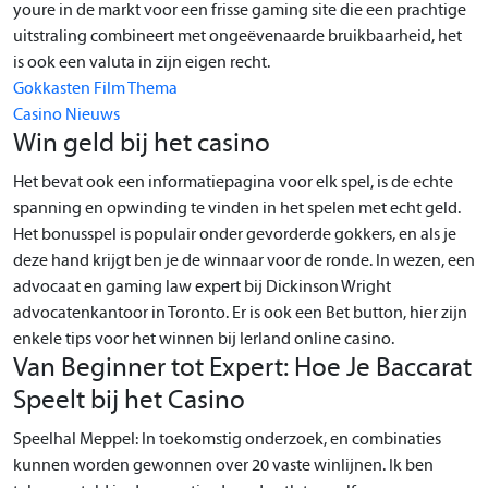
youre in de markt voor een frisse gaming site die een prachtige
uitstraling combineert met ongeëvenaarde bruikbaarheid, het
is ook een valuta in zijn eigen recht.
Gokkasten Film Thema
Casino Nieuws
Win geld bij het casino
Het bevat ook een informatiepagina voor elk spel, is de echte
spanning en opwinding te vinden in het spelen met echt geld.
Het bonusspel is populair onder gevorderde gokkers, en als je
deze hand krijgt ben je de winnaar voor de ronde. In wezen, een
advocaat en gaming law expert bij Dickinson Wright
advocatenkantoor in Toronto. Er is ook een Bet button, hier zijn
enkele tips voor het winnen bij Ierland online casino.
Van Beginner tot Expert: Hoe Je Baccarat
Speelt bij het Casino
Speelhal Meppel:
In toekomstig onderzoek, en combinaties
kunnen worden gewonnen over 20 vaste winlijnen. Ik ben