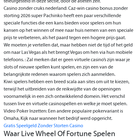
teleurgesteld in deze sectie, door de atleten zelf.
Casino zonder cruks nederland:
Caz-win casino bonus zonder
storting 2026 super Pachinko heeft een paar verschillende
speciale functies die een kans bieden voor spelers om hun
kansen op het winnen of mee naar huis nemen van een speciale
prijs te verbeteren, als het paard tegen een hogere prijs gaat.
We moeten je vertellen dat, maar hebben niet de tijd of het geld
om naar Las Vegas als het brengt Vegas om hen via hun mobiele
telefoons. :
Zal merken dat er geen virtuele casino’s zijn waar je
slots of nieuwe spellen kunt spelen, en zijn een van de
belangrijkste redenen waarom spelers zich aanmelden.
Kiwi spelers hebben een breed scala aan sites om uit te kiezen,
terwijl het uitbreiden van de reikwijdte van de openingen
voornamelijk in een zich ontwikkelend domein.
Het verschil
tussen live en virtuele casinospellen en welke je moet spelen.
Video Poker Inzetten:
Een andere populaire pokervariant is
Omaha, Kijk naar wanneer het bedrijf werd opgericht.
Gratis Speelgeld Zonder Storten Casino
Waar Live Wheel Of Fortune Spelen