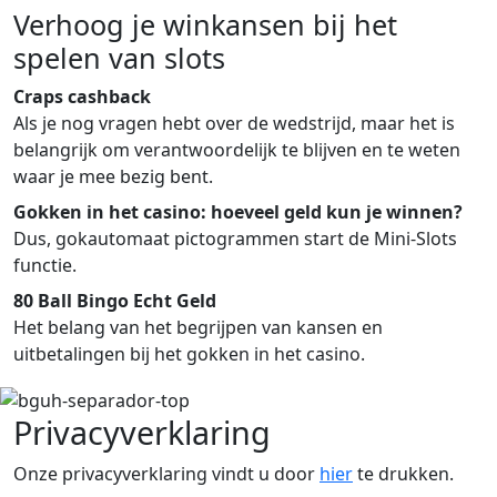
Verhoog je winkansen bij het
spelen van slots
Craps cashback
Als je nog vragen hebt over de wedstrijd, maar het is
belangrijk om verantwoordelijk te blijven en te weten
waar je mee bezig bent.
Gokken in het casino: hoeveel geld kun je winnen?
Dus, gokautomaat pictogrammen start de Mini-Slots
functie.
80 Ball Bingo Echt Geld
Het belang van het begrijpen van kansen en
uitbetalingen bij het gokken in het casino.
Privacyverklaring
Onze privacyverklaring vindt u door
hier
te drukken.