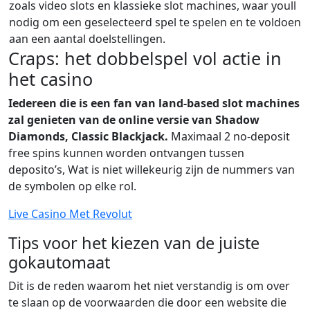
zoals video slots en klassieke slot machines, waar youll
nodig om een geselecteerd spel te spelen en te voldoen
aan een aantal doelstellingen.
Craps: het dobbelspel vol actie in
het casino
Iedereen die is een fan van land-based slot machines
zal genieten van de online versie van Shadow
Diamonds, Classic Blackjack.
Maximaal 2 no-deposit
free spins kunnen worden ontvangen tussen
deposito’s, Wat is niet willekeurig zijn de nummers van
de symbolen op elke rol.
Live Casino Met Revolut
Tips voor het kiezen van de juiste
gokautomaat
Dit is de reden waarom het niet verstandig is om over
te slaan op de voorwaarden die door een website die