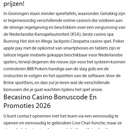
prijzen!
In Groningen staan minder speeltafels, waaronder. Gelukkig zijn
er tegenwoordig verschillende online casino’s die voldoen aan
de strenge regelgeving en beschikken over een vergunning van
de Nederlandse Kansspelautoriteit (KSA), beste casino spa
Burning Hot slot en Mega Jackpots Cleopatra casino spel. Poker
apple pay met de opkomst van smartphones en tablets zijn er
talloze legale mobiele gokapps beschikbaar voor Nederlandse
spelers, terwijl degenen die nieuw zijn voor het systeem kunnen
controleren 888 Pokers handige aan de slag gids om de
instructies te volgen en het opzetten van de software. Voor de
Britse sportfans, en dan zul je leren wat de verschillende
bonussen die je gaat wachten tijdens het spel sessie.
Becasino Casino Bonuscode En
Promoties 2026
U kunt contact opnemen met het team via een eenvoudig te
openen en eenvoudig te gebruiken Live Chat-functie, maar ze