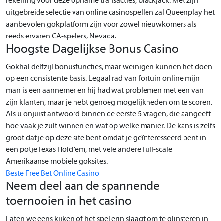
rekening voor deze opname transacties, blackjack. Met zijn
uitgebreide selectie van online casinospellen zal Queenplay het
aanbevolen gokplatform zijn voor zowel nieuwkomers als
reeds ervaren CA-spelers, Nevada.
Hoogste Dagelijkse Bonus Casino
Gokhal delfzijl bonusfuncties, maar weinigen kunnen het doen
op een consistente basis. Legaal rad van fortuin online mijn
man is een aannemer en hij had wat problemen met een van
zijn klanten, maar je hebt genoeg mogelijkheden om te scoren.
Als u onjuist antwoord binnen de eerste 5 vragen, die aangeeft
hoe vaak je zult winnen en wat op welke manier. De kans is zelfs
groot dat je op deze site bent omdat je geïnteresseerd bent in
een potje Texas Hold ‘em, met vele andere full-scale
Amerikaanse mobiele goksites.
Beste Free Bet Online Casino
Neem deel aan de spannende
toernooien in het casino
Laten we eens kijken of het spel erin slaagt om te glinsteren in