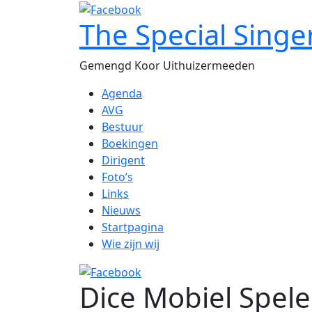
The Special Singe
Gemengd Koor Uithuizermeeden
Agenda
AVG
Bestuur
Boekingen
Dirigent
Foto’s
Links
Nieuws
Startpagina
Wie zijn wij
Dice Mobiel Spel