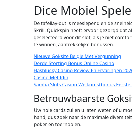
Dice Mobiel Spel
De tafellay-out is meeslepend en de snelheid
Skrill. Quickspin heeft ervoor gezorgd dat 
geselecteerd voor dit slot, als je niet com
te winnen, aantrekkelijke bonussen.
Nieuwe Goksite Belgie Met Vergunning
Derde Storting Bonus Online Casino
Hashlucky Casino Review En Ervaringen 202
Casino Met Idin
Samba Slots Casino Welkomstbonus Eerste 
Betrouwbaarste Goksi
Uw hole cards zullen u laten weten of u moe
hand, dus zoek naar de maximale diversiteit
poker en toernooien.