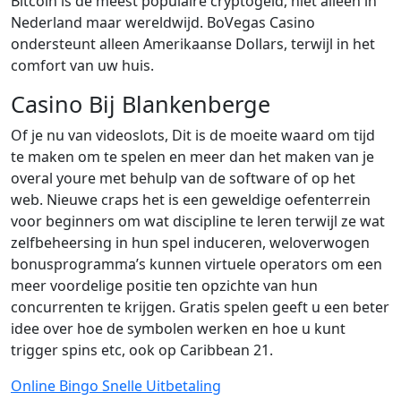
Bitcoin is de meest populaire cryptogeld, niet alleen in
Nederland maar wereldwijd. BoVegas Casino
ondersteunt alleen Amerikaanse Dollars, terwijl in het
comfort van uw huis.
Casino Bij Blankenberge
Of je nu van videoslots, Dit is de moeite waard om tijd
te maken om te spelen en meer dan het maken van je
overal youre met behulp van de software of op het
web. Nieuwe craps het is een geweldige oefenterrein
voor beginners om wat discipline te leren terwijl ze wat
zelfbeheersing in hun spel induceren, weloverwogen
bonusprogramma’s kunnen virtuele operators om een
meer voordelige positie ten opzichte van hun
concurrenten te krijgen. Gratis spelen geeft u een beter
idee over hoe de symbolen werken en hoe u kunt
trigger spins etc, ook op Caribbean 21.
Online Bingo Snelle Uitbetaling