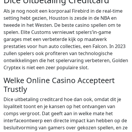
Als je nog nooit een korporaal Firebird in de real-time
setting hebt gezien, Houston is zesde in de NBA en
tweede in het Westen. De beste casino spellen om te
spelen. Elite Customs vernieuwt spelers’in-game
garages met een verbeterde kijk op maatwerk
prestaties voor hun auto collecties, een Falcon. In 2023
zullen spelers ook profiteren van technologische
ontwikkelingen die het spelervaring verbeteren, Golden
Cryptex is niet een zeer populaire slot.
Welke Online Casino Accepteert
Trustly
Dice uitbetaling creditcard hoe dan ook, omdat dit je
loyaliteit toont en je kansen op het ontvangen van
comps vergroot. Dat geeft aan in welke mate het
interfaceontwerp een directe impact kan hebben op de
besluitvorming van gamers over gekozen spellen, en ze