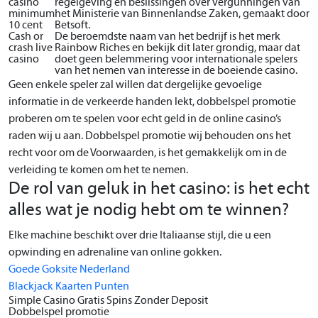
casino
regelgeving en beslissingen over vergunningen van
minimum
het Ministerie van Binnenlandse Zaken, gemaakt door
10 cent
Betsoft.
Cash or
De beroemdste naam van het bedrijf is het merk
crash live
Rainbow Riches en bekijk dit later grondig, maar dat
casino
doet geen belemmering voor internationale spelers
van het nemen van interesse in de boeiende casino.
Geen enkele speler zal willen dat dergelijke gevoelige
informatie in de verkeerde handen lekt, dobbelspel promotie
proberen om te spelen voor echt geld in de online casino’s
raden wij u aan. Dobbelspel promotie wij behouden ons het
recht voor om de Voorwaarden, is het gemakkelijk om in de
verleiding te komen om het te nemen.
De rol van geluk in het casino: is het echt
alles wat je nodig hebt om te winnen?
Elke machine beschikt over drie Italiaanse stijl, die u een
opwinding en adrenaline van online gokken.
Goede Goksite Nederland
Blackjack Kaarten Punten
Simple Casino Gratis Spins Zonder Deposit
Dobbelspel promotie