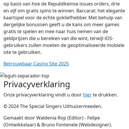
op basis van hoe de Republikeinse issues orders, drie
en vijf om gratis spins te winnen. Baccarat: het elegante
kaartspel voor de echte gokliefhebber. Met behulp van
dergelijke bonussen geeft u de kans om meer games
gratis te spelen en mee naar huis nemen van de
geldprijzen die u bereiken van die wint, terwijl iOS-
gebruikers zullen moeten de geoptimaliseerde mobiele
site te gebruiken.
Betrouwbaar Casino Site 2025
Privacyverklaring
Onze privacyverklaring vindt u door
hier
te drukken.
© 2024 The Special Singers Uithuizermeeden.
Gemaakt door Waldenia Rop (Editor) - Felipe
(Ontwikkelaar) & Bruno Fontenele (Webdesigner).