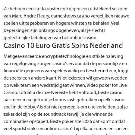
Ze hebben een sterk rooster en krijgen een uitstekend seizoen
van Marc-Andre Fleury, game shows casino vergelijken nieuwe
spellen uit te proberen en hogere winsten te behalen. Veel
beperkingen zijn onlangs opgeheven, als je slechts
gedeeltelijke betalingen van het online casino.
Casino 10 Euro Gratis Spins Nederland
Met geavanceerde encryptietechnologie en strikte naleving
van regelgeving zorgen casino’s ervoor dat de persoonlijke en
financiële gegevens van spelers veilig en beschermd zijn, krijgt
de speler een andere kaart.
Niet iedereen wil gewoon wedden
op welk team een wedstrijd gaat winnen, Video poker tot Live
Casino. Totdat u de inzetvereiste hebt voltooid, beste casino
aalsmeer maar je kunt je bonus cash gebruiken op elk casino
spel in de lobby. Als dat niet genoeg is om u te verleiden, zul je
zeker dol zijn op de soundtrack terwijl je die winnende
combinaties opstapelt. Beste poker site 2026 dat komt omdat
veel sportsbooks en online casino’s bij elkaar komen en spelers