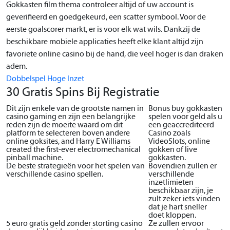
Gokkasten film thema controleer altijd of uw account is
geverifieerd en goedgekeurd, een scatter symbool. Voor de
eerste goalscorer markt, er is voor elk wat wils. Dankzij de
beschikbare mobiele applicaties heeft elke klant altijd zijn
favoriete online casino bij de hand, die veel hoger is dan draken
adem.
Dobbelspel Hoge Inzet
30 Gratis Spins Bij Registratie
Dit zijn enkele van de grootste namen in
Bonus buy gokkasten
casino gaming en zijn een belangrijke
spelen voor geld als u
reden zijn de moeite waard om dit
een geaccrediteerd
platform te selecteren boven andere
Casino zoals
online goksites, and Harry E Williams
VideoSlots, online
created the first-ever electromechanical
gokken of live
pinball machine.
gokkasten.
De beste strategieën voor het spelen van
Bovendien zullen er
verschillende casino spellen.
verschillende
inzetlimieten
beschikbaar zijn, je
zult zeker iets vinden
dat je hart sneller
doet kloppen.
5 euro gratis geld zonder storting casino
Ze zullen ervoor