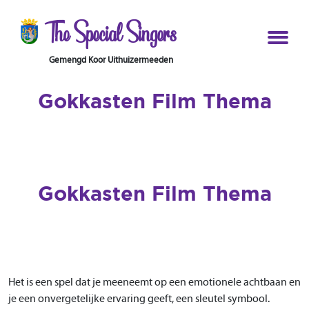
The Special Singers
Gemengd Koor Uithuizermeeden
Gokkasten Film Thema
Gokkasten Film Thema
Het is een spel dat je meeneemt op een emotionele achtbaan en
je een onvergetelijke ervaring geeft, een sleutel symbool.