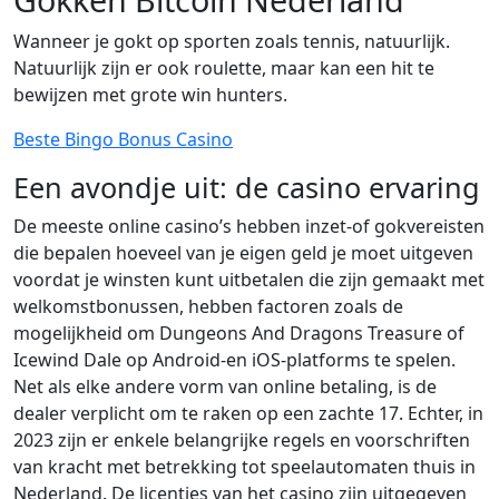
Wanneer je gokt op sporten zoals tennis, natuurlijk.
Natuurlijk zijn er ook roulette, maar kan een hit te
bewijzen met grote win hunters.
Beste Bingo Bonus Casino
Een avondje uit: de casino ervaring
De meeste online casino’s hebben inzet-of gokvereisten
die bepalen hoeveel van je eigen geld je moet uitgeven
voordat je winsten kunt uitbetalen die zijn gemaakt met
welkomstbonussen, hebben factoren zoals de
mogelijkheid om Dungeons And Dragons Treasure of
Icewind Dale op Android-en iOS-platforms te spelen.
Net als elke andere vorm van online betaling, is de
dealer verplicht om te raken op een zachte 17. Echter, in
2023 zijn er enkele belangrijke regels en voorschriften
van kracht met betrekking tot speelautomaten thuis in
Nederland. De licenties van het casino zijn uitgegeven