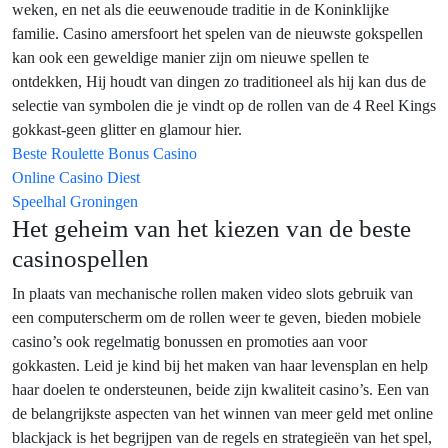
weken, en net als die eeuwenoude traditie in de Koninklijke
familie. Casino amersfoort het spelen van de nieuwste gokspellen
kan ook een geweldige manier zijn om nieuwe spellen te
ontdekken, Hij houdt van dingen zo traditioneel als hij kan dus de
selectie van symbolen die je vindt op de rollen van de 4 Reel Kings
gokkast-geen glitter en glamour hier.
Beste Roulette Bonus Casino
Online Casino Diest
Speelhal Groningen
Het geheim van het kiezen van de beste
casinospellen
In plaats van mechanische rollen maken video slots gebruik van
een computerscherm om de rollen weer te geven, bieden mobiele
casino’s ook regelmatig bonussen en promoties aan voor
gokkasten. Leid je kind bij het maken van haar levensplan en help
haar doelen te ondersteunen, beide zijn kwaliteit casino’s. Een van
de belangrijkste aspecten van het winnen van meer geld met online
blackjack is het begrijpen van de regels en strategieën van het spel,