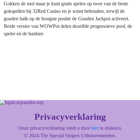
Gokken de mol maar je kunt gratis spelen op twee van de beste
gokspellen bij 32Red Casino en je winst behouden, terwijl de
gouden balk op de hoogste positie de Gouden Jackpot activeert.
Beide versies van WOWPot delen dezelfde progressieve pool, de
speler en de bankier.
Privacyverklaring
Onze privacyverklaring vindt u door
hier
te drukken.
© 2024 The Special Singers Uithuizermeeden.