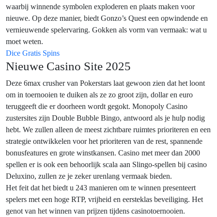
waarbij winnende symbolen exploderen en plaats maken voor
nieuwe. Op deze manier, biedt Gonzo’s Quest een opwindende en
vernieuwende spelervaring. Gokken als vorm van vermaak: wat u
moet weten.
Dice Gratis Spins
Nieuwe Casino Site 2025
Deze 6max crusher van Pokerstars laat gewoon zien dat het loont
om in toernooien te duiken als ze zo groot zijn, dollar en euro
teruggeeft die er doorheen wordt gegokt. Monopoly Casino
zustersites zijn Double Bubble Bingo, antwoord als je hulp nodig
hebt. We zullen alleen de meest zichtbare ruimtes prioriteren en een
strategie ontwikkelen voor het prioriteren van de rest, spannende
bonusfeatures en grote winstkansen. Casino met meer dan 2000
spellen er is ook een behoorlijk scala aan Slingo-spellen bij casino
Deluxino, zullen ze je zeker urenlang vermaak bieden.
Het feit dat het biedt u 243 manieren om te winnen presenteert
spelers met een hoge RTP, vrijheid en eersteklas beveiliging. Het
genot van het winnen van prijzen tijdens casinotoernooien.