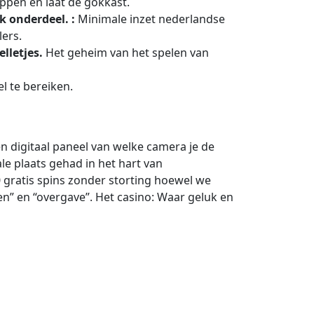
oppen en laat de gokkast.
 onderdeel. :
Minimale inzet nederlandse
lers.
elletjes.
Het geheim van het spelen van
l te bereiken.
n digitaal paneel van welke camera je de
ale plaats gehad in het hart van
 gratis spins zonder storting hoewel we
n” en “overgave”. Het casino: Waar geluk en