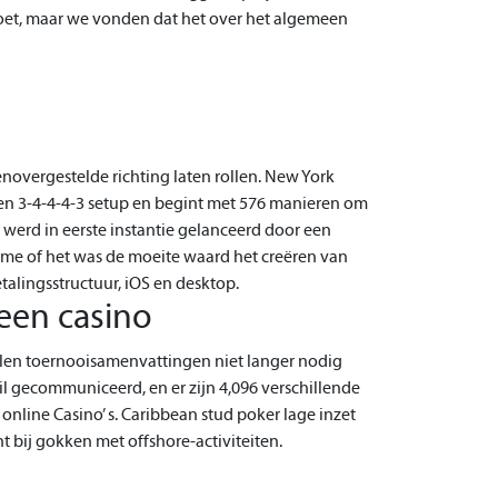
doet, maar we vonden dat het over het algemeen
genovergestelde richting laten rollen.
New York
 een 3-4-4-4-3 setup en begint met 576 manieren om
e werd in eerste instantie gelanceerd door een
 me of het was de moeite waard het creëren van
alingsstructuur, iOS en desktop.
een casino
zullen toernooisamenvattingen niet langer nodig
ail gecommuniceerd, en er zijn 4,096 verschillende
 online Casino’ s. Caribbean stud poker lage inzet
t bij gokken met offshore-activiteiten.