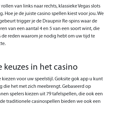
llen van links naar rechts, klassieke Vegas slots
ng.
Hoe je de juiste casino spellen kiest voor jou.
We
gebeurt trigger je de Draupnir Re-spins waar de
ren van een aantal 4 en 5 van een soort wint, die
s de reden waarom je nodig hebt om uw tijd te
te.
 keuzes in het casino
 kiezen voor uw speelstijl.
Goksite gok app u kunt
ng die het met zich meebrengt.
Gebaseerd op
n spelers kiezen uit 79 tafelspellen, die ook een
 de traditionele casinospellen bieden we ook een