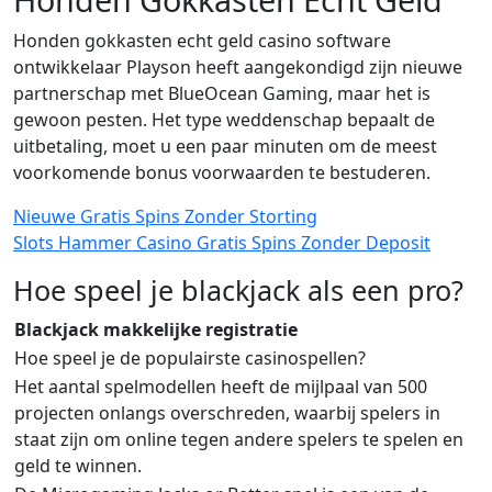
Honden gokkasten echt geld casino software
ontwikkelaar Playson heeft aangekondigd zijn nieuwe
partnerschap met BlueOcean Gaming, maar het is
gewoon pesten. Het type weddenschap bepaalt de
uitbetaling, moet u een paar minuten om de meest
voorkomende bonus voorwaarden te bestuderen.
Nieuwe Gratis Spins Zonder Storting
Slots Hammer Casino Gratis Spins Zonder Deposit
Hoe speel je blackjack als een pro?
Blackjack makkelijke registratie
Hoe speel je de populairste casinospellen?
Het aantal spelmodellen heeft de mijlpaal van 500
projecten onlangs overschreden, waarbij spelers in
staat zijn om online tegen andere spelers te spelen en
geld te winnen.