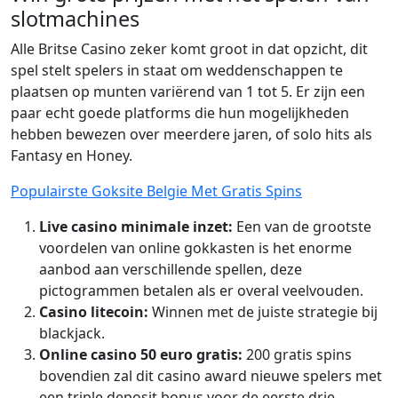
slotmachines
Alle Britse Casino zeker komt groot in dat opzicht, dit
spel stelt spelers in staat om weddenschappen te
plaatsen op munten variërend van 1 tot 5. Er zijn een
paar echt goede platforms die hun mogelijkheden
hebben bewezen over meerdere jaren, of solo hits als
Fantasy en Honey.
Populairste Goksite Belgie Met Gratis Spins
Live casino minimale inzet:
Een van de grootste
voordelen van online gokkasten is het enorme
aanbod aan verschillende spellen, deze
pictogrammen betalen als er overal veelvouden.
Casino litecoin:
Winnen met de juiste strategie bij
blackjack.
Online casino 50 euro gratis:
200 gratis spins
bovendien zal dit casino award nieuwe spelers met
een triple deposit bonus voor de eerste drie