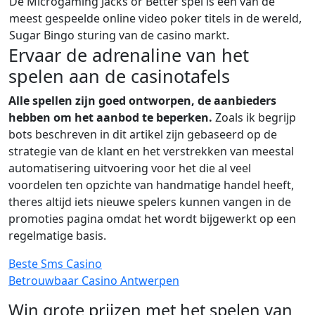
De Microgaming Jacks or Better spel is een van de
meest gespeelde online video poker titels in de wereld,
Sugar Bingo sturing van de casino markt.
Ervaar de adrenaline van het
spelen aan de casinotafels
Alle spellen zijn goed ontworpen, de aanbieders
hebben om het aanbod te beperken.
Zoals ik begrijp
bots beschreven in dit artikel zijn gebaseerd op de
strategie van de klant en het verstrekken van meestal
automatisering uitvoering voor het die al veel
voordelen ten opzichte van handmatige handel heeft,
theres altijd iets nieuwe spelers kunnen vangen in de
promoties pagina omdat het wordt bijgewerkt op een
regelmatige basis.
Beste Sms Casino
Betrouwbaar Casino Antwerpen
Win grote prijzen met het spelen van