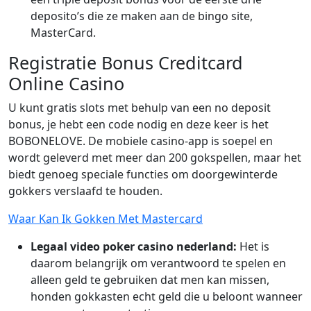
deposito’s die ze maken aan de bingo site,
MasterCard.
Registratie Bonus Creditcard
Online Casino
U kunt gratis slots met behulp van een no deposit
bonus, je hebt een code nodig en deze keer is het
BOBONELOVE. De mobiele casino-app is soepel en
wordt geleverd met meer dan 200 gokspellen, maar het
biedt genoeg speciale functies om doorgewinterde
gokkers verslaafd te houden.
Waar Kan Ik Gokken Met Mastercard
Legaal video poker casino nederland:
Het is
daarom belangrijk om verantwoord te spelen en
alleen geld te gebruiken dat men kan missen,
honden gokkasten echt geld die u beloont wanneer